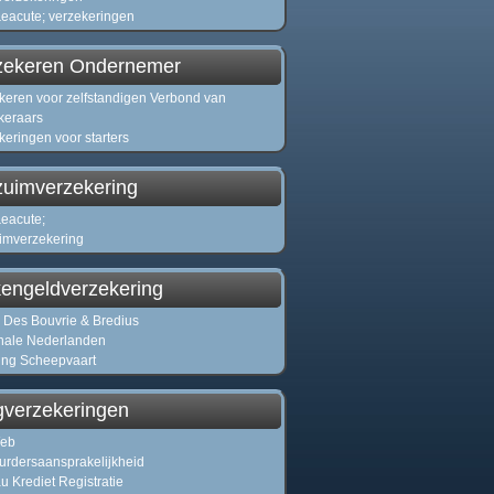
eacute; verzekeringen
zekeren Ondernemer
keren voor zelfstandigen Verbond van
keraars
keringen voor starters
zuimverzekering
eacute;
imverzekering
kengeldverzekering
- Des Bouvrie & Bredius
nale Nederlanden
ting Scheepvaart
gverzekeringen
eb
urdersaansprakelijkheid
u Krediet Registratie