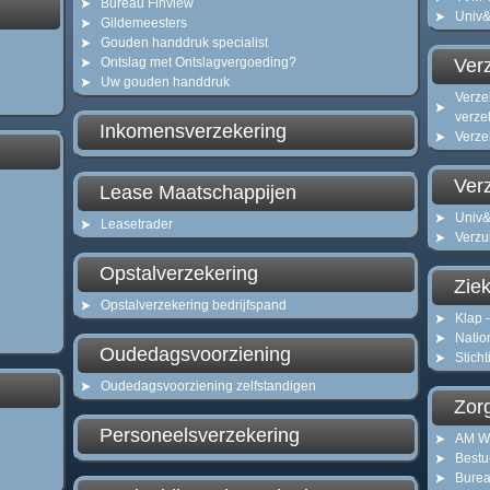
Bureau Finview
Univ&
Gildemeesters
Gouden handdruk specialist
Ontslag met Ontslagvergoeding?
Ver
Uw gouden handdruk
Verze
verze
Inkomensverzekering
Verze
Ver
Lease Maatschappijen
Univ&
Leasetrader
Verzu
Opstalverzekering
Zie
Opstalverzekering bedrijfspand
Klap 
Natio
Oudedagsvoorziening
Stich
Oudedagsvoorziening zelfstandigen
Zor
Personeelsverzekering
AM W
Bestu
Burea