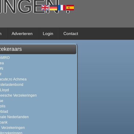
RINGEN
.
n
Adverteren
Login
Contact
zekeraars
AMRO
ea
ON
z
cute;ro Achmea
stelastenbond
 Lloyd
eesche Verzekeringen
se
olis
rblad
nale Nederlanden
bank
 Verzekeringen
erzekeringen